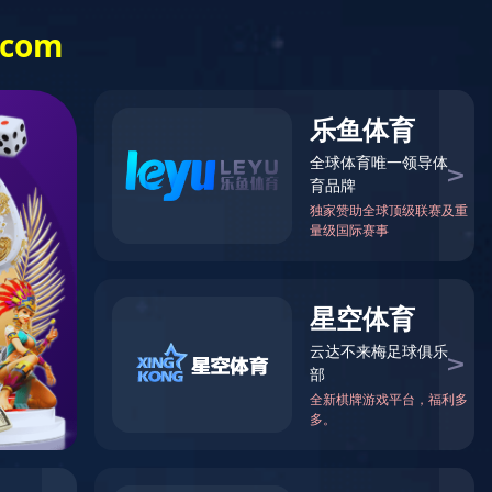
移动版
微信公众号
设为安博网页版
|
添加收藏
400-8228-286
13707400505
合作加盟
服务支持
安博(中国)