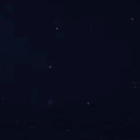
网站导航
企业概况
新闻中心
产品展示
工程案列
产品优势
合作加盟
服务支持
安博(中
国)