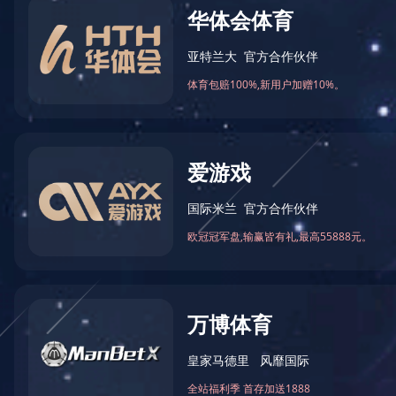
企业动态
行业新闻
生活园地
热烈