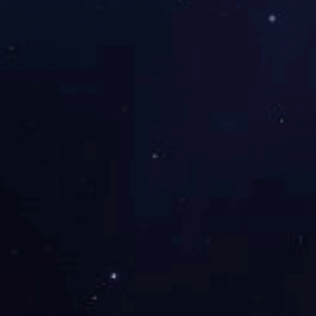
上一篇：
热烈祝贺我公司荆州人信汇项目报检成功并顺利交
下一篇：
临湘市委书记黄俊钧一行到远瑞立体停车设备考察
安博(中国)
安博网页版
网址：www.crystalclearweddings.com
邮编：414300
服务热线：400-822-8286