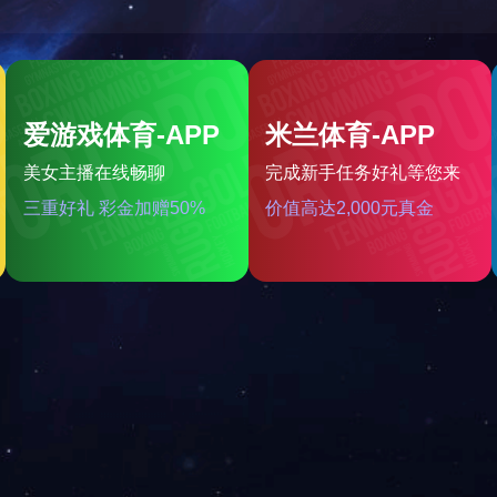
关注我们
扫一扫，关注我们
扫一扫，手机访问