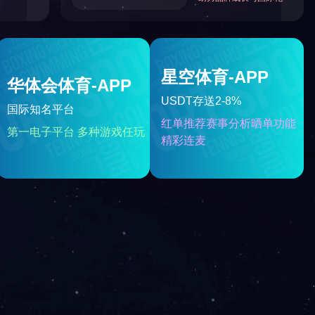
网站导航
企业概况
新闻中心
产品展示
工程案列
产品优势
合作加盟
服务支持
安博(中
国)