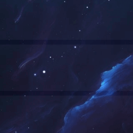
最新公告
常见问题
临湘市委书记黄俊钧一行到远瑞立体停车设备考察调
顺利交付
车设备项目