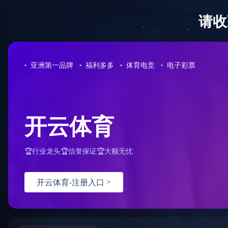
欢迎来到安博网页版官网。咨询热线：400-8228-286
安博网页版
企业概况
新闻中心