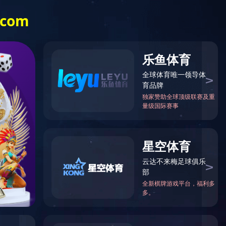
移动版
微信公众号
设为安博网页版
|
添加收藏
400-8228-286
13707400505
合作加盟
服务支持
安博(中国)