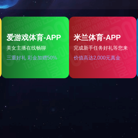
扫一扫，关注我们
扫一扫，手机访问
COPYRIGHT © HNYUANRUI.COM ALL RIGHTS RESERVED.
安博网页版
版权所
湘ICP备16017744号